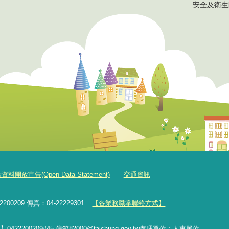
安全及衛生
料開放宣告(Open Data Statement)
交通資訊
00209 傳真：04-22229301
【各業務職掌聯絡方式】
2200209#45 信箱
82000
@taichung.gov.tw
處理單位：人事單位