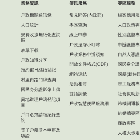
業務資訊
便民服務
專區服務
戶政機關通訊錄
常見問答(內政部)
檔案應用服
人口統計
學區查詢
人口政策專
規費收據無紙化查詢
線上申辦
性別議題專
區
戶政溫馨小叮嚀
申辦護照專
表單下載
戶政業務申辦須知
自然人憑證
戶政知識分享
開放文件格式(ODF)
國民身分證
預約假日結婚登記
網站連結
國籍(新住
村里街路門牌查詢
活動相簿
志工服務專
國民身分證影像上傳
雙語詞彙
社會救助新
異地辦理戶籍登記項
戶政智慧便民服務網
跨機關通報
目
結婚牆專區
戶口名簿請領紀錄查
詢
廉政專區
電子戶籍謄本申辦及
人權大步走
驗證